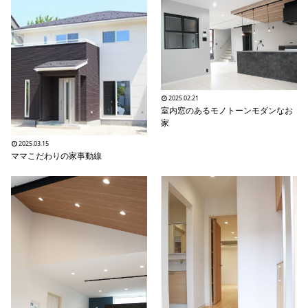
シミュレー
ション
キャンペーン・
コラボ情報
家づくりの知識
2025.02.21
室内窓のあるモノトーンモダンなお
家
企業情報
2025.03.15
ママこだわりの家事動線
お問い合わせ