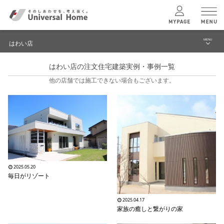
MENU
はわい店
menu
はわい店の注文住宅建築実例・事例一覧
ブログ
ユニバーサル
ホームの特長
他の店舗では施工できない場合もございます。
建築実例・事例
コンセプトプラン
イベント
テクノロジー
モデルハウス見学予約
はわい店 TOPへ
建築実例
2025.05.20
毎日がリゾート
モデルハウス
検索・見学予約
2025.04.17
家族の癒しと繋がりの家