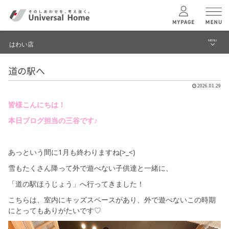
MENU
はわい店
menu
道の駅へ
ブログ
ユニバーサル
ホームの特長
2026.01.29
建築実例・事例
皆様こんにちは！
コンセプトプラン
イベント
本日ブログ担当の三谷です♪
テクノロジー
モデルハウス見学予約
あっという間に1月も終わりますね(>_<)
はわい店 TOPへ
雪もたくさん降って外で遊べない子供達と一緒に、
建築実例
「道の駅ほうじょう」へ行ってきました！
こちらは、室内にキッズスペースがあり、外で遊べないこの時期
モデルハウス
検索・見学予約
にとってもありがたいです♡