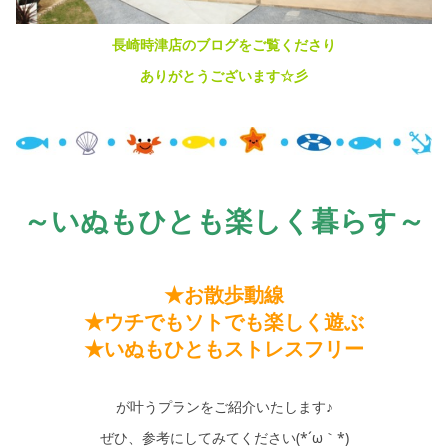
シミュレー
ション
長崎時津店のブログをご覧くださり
キャンペーン・
コラボ情報
ありがとうございます☆彡
家づくりの知識
企業情報
～いぬもひとも楽しく暮らす～
お問い合わせ
★お散歩動線
★ウチでもソトでも楽しく遊ぶ
★いぬもひともストレスフリー
が叶うプランをご紹介いたします♪
ぜひ、参考にしてみてください(*´ω｀*)