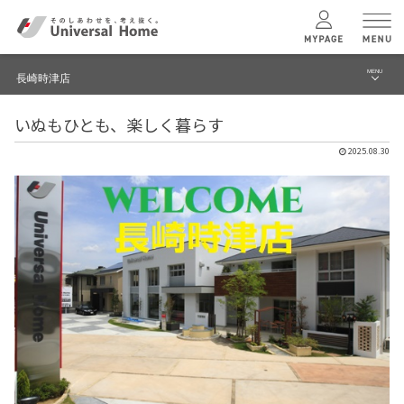
MENU
長崎時津店
menu
いぬもひとも、楽しく暮らす
ブログ
ユニバーサル
ホームの特長
2025.08.30
建築実例・事例
コンセプトプラン
イベント
テクノロジー
モデルハウス見学予約
長崎時津店 TOPへ
建築実例
モデルハウス
検索・見学予約