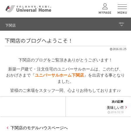
MENU
下関店
menu
下関店のブログへようこそ！
ブログ
ユニバーサル
ホームの特長
2016.01.25
建築実例・事例
下関店のブログをご覧頂きありがとうございます！
コンセプトプラン
イベント
新築一戸建て・注文住宅のユニバーサルホームは、このたび、
おかげさまで『
ユニバーサルホーム下関店
』を出店する事となり
テクノロジー
モデルハウス見学予約
ました。
皆様のご来場をスタッフ一同、心よりお待ちしております♪♪
下関店 TOPへ
建築実例
次の記事
美味しい!!!
2016.10.19
モデルハウス
検索・見学予約
下関店のモデルハウスページへ