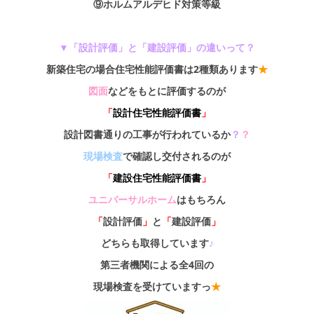
⑨ホルムアルデヒド対策等級
▼「設計評価」と「建設評価」の違いって？
新築住宅の場合住宅性能評価書は2種類あります
★
図面
などをもとに評価するのが
「
設計住宅性能評価書
」
設計図書通りの工事が行われているか
？
？
現場検査
で確認し交付されるのが
「
建設住宅性能評価書
」
ユニバーサルホーム
はもちろん
「
設計評価
」
と
「
建設評価
」
どちらも取得しています
♪
第三者機関による全4回の
現場検査を受けていますっ
★