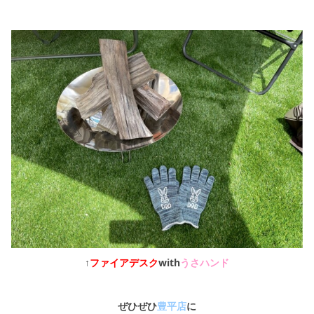
↑
ファイアデスク
with
うさハンド
ぜひぜひ
豊平店
に