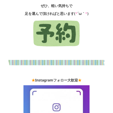
ぜひ、軽い気持ちで
足を運んで頂ければと思います(
*
´ω｀
*
)
★
Instagramフォロー
大歓迎
★