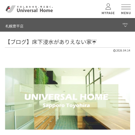
MENU
札幌豊平店
menu
【ブログ】床下浸水がありえない家☔
ブログ
ユニバーサル
ホームの特長
2026.04.14
建築実例・事例
コンセプトプラン
イベント
テクノロジー
モデルハウス見学予約
札幌豊平店 TOPへ
建築実例
モデルハウス
検索・見学予約