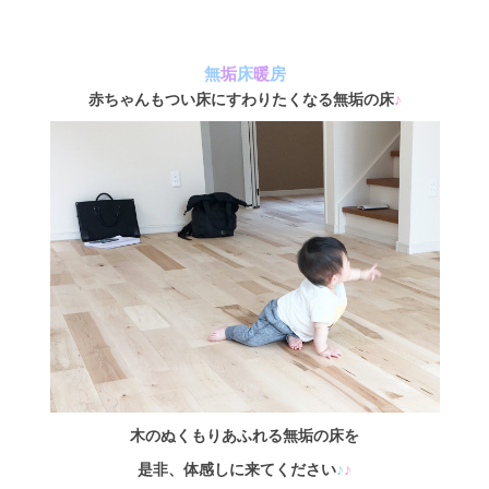
無
垢
床
暖
房
赤ちゃんもつい床にすわりたくなる無垢の床
♪
木のぬくもりあふれる無垢の床を
是非、体感しに来てください
♪
♪