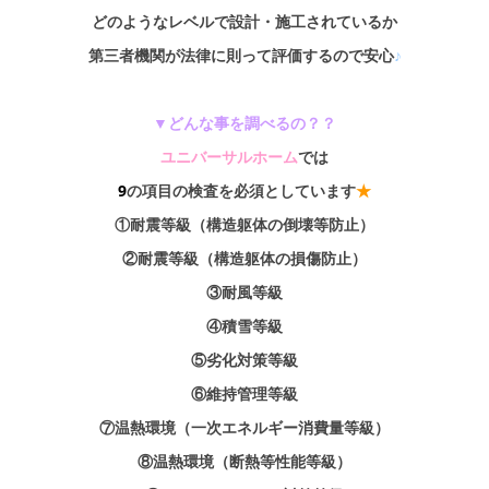
どのようなレベルで設計・施工されているか
第三者機関が法律に則って評価するので安心
♪
▼どんな事を調べるの？？
ユニバーサルホーム
では
9
の項目の検査を必須としています
★
①耐震等級（構造躯体の倒壊等防止）
②耐震等級（構造躯体の損傷防止）
③耐風等級
④積雪等級
⑤劣化対策等級
⑥維持管理等級
⑦温熱環境（一次エネルギー消費量等級）
⑧温熱環境（断熱等性能等級）