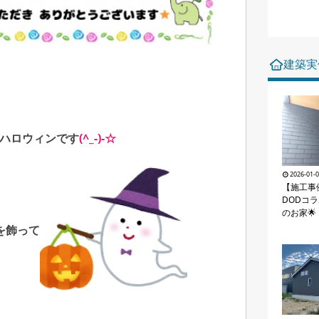
建築実
ハロウィンです
(^_-)-☆
2026-01-
【施工事
DODコ
のお家🌟
を飾って