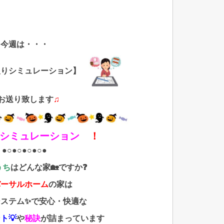
今週
は・・・
りシミュレーション
】
お送り致します
♫
りシミュレーション
！
●○●○●○●○●
うち
はどんな家🏡ですか❓
バーサルホーム
の家は
システム✨で安心・快適な
ト💡
や
秘訣
が詰まっています