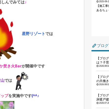
楽しんでみては
♪
2025-09-
【施工事
あるちょ
星野リゾート
では
ブログ
【ブログ
は？子育
か焚き火Bar
が開催中です
2026.08.0
【ブログ
黄山
では
の共働き
2026.08.0
アップ
を実施中
です
(^^♪
【ブログ
床暖戸建
2026.07.2