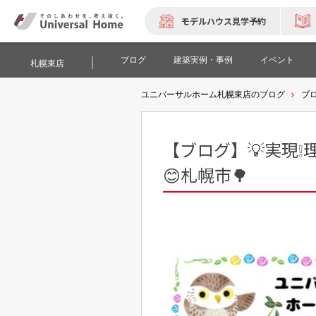
モデルハウス見学予約
ブログ
建築実例・事例
イベント
札幌東店
ユニバーサルホーム札幌東店のブログ
ブ
【ブログ】💡実現❕
😊札幌市🌳