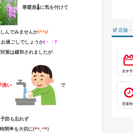
寒暖差🌡に気を付けて
店舗・
しんでみませんか
(^^)/
にお過ごしでしょうか
(・・?
対策は緩和されましたが
見学予
手洗い
で
営業時
予防も忘れず
り時間🌟を大切
に
(
*
^_^
*
)