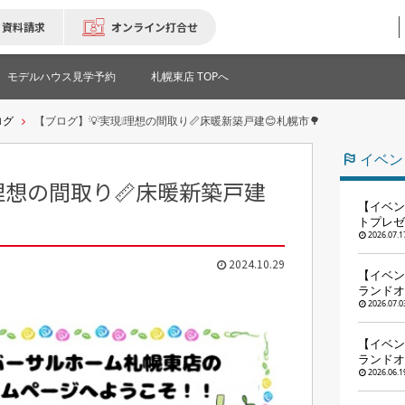
資料請求
オンライン打合せ
モデルハウス見学予約
札幌東店 TOPへ
ログ
【ブログ】💡実現❕理想の間取り📏床暖新築戸建😊札幌市🌳
イベン
理想の間取り📏床暖新築戸建
【イベン
トプレゼ
2026.07.1
2024.10.29
【イベン
ランドオ
2026.07.0
【イベン
ランドオ
2026.06.1