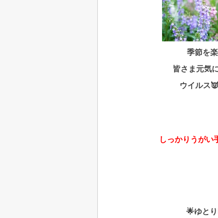
季節を
楽
皆さま元気
ウイルス
しっかりうがい
🌟ゆと