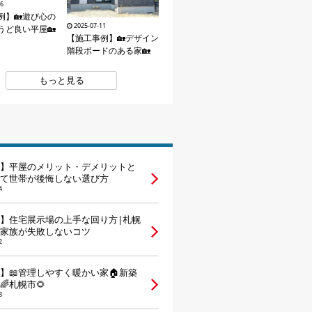
26
例】🏡遊び心の
2025-07-11
うど良い平屋🏡
【施工事例】🏡デザイン
階段ボードのある家🏡
もっと見る
】平屋のメリット・デメリットと
て世帯が後悔しない選び方
4
】住宅展示場の上手な回り方|札幌
家族が失敗しないコツ
2
】📖管理しやすく暖かい家🏠新築
🌈札幌市🌻
8