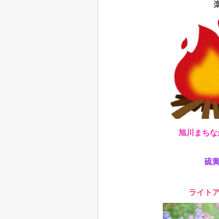
旭川まちな
硫
ライト