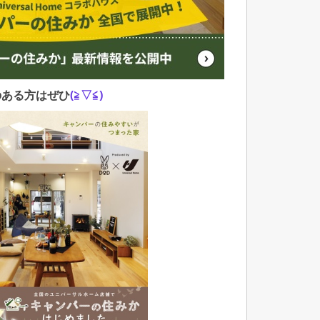
のある方はぜひ
(≧▽≦)