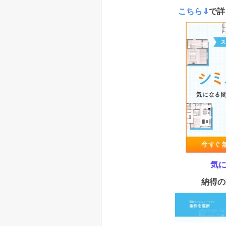
こちら⇓
で詳
気
納得の