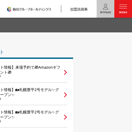
加盟店募集
menu
ユニバーサル
ホームの特長
ト
コンセプトプラン
ト情報】来場予約で🎁Amazonギフ
テクノロジー
ント🎁
7
建築実例
ト情報】🏡札幌豊平2号モデル✨グ
ープン✨
モデルハウス
検索・見学予約
3
ト情報】🏡札幌豊平2号モデル✨グ
シミュレー
ション
ープン✨
9
キャンペーン・
コラボ情報