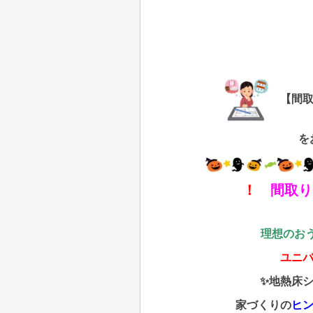
【間取
を
！
間取
理想のお
ユニ
✨地熱床
家づくりの
ヒン