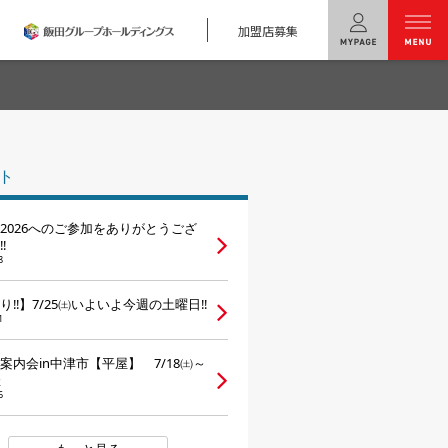
加盟店募集
menu
ユニバーサル
ホームの特長
ト
コンセプトプラン
2026へのご参加をありがとうござ
テクノロジー
‼
8
建築実例
り‼】7/25㈯いよいよ今週の土曜日‼
1
モデルハウス
検索・見学予約
案内会in中津市【平屋】 7/18㈯～
催
シミュレー
ション
6
キャンペーン・
コラボ情報