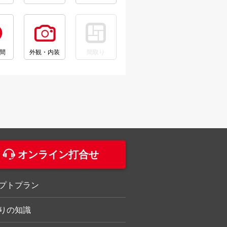
間
外観・内装
間取り
。
オンライン打合せ
プトプラン
りの知識