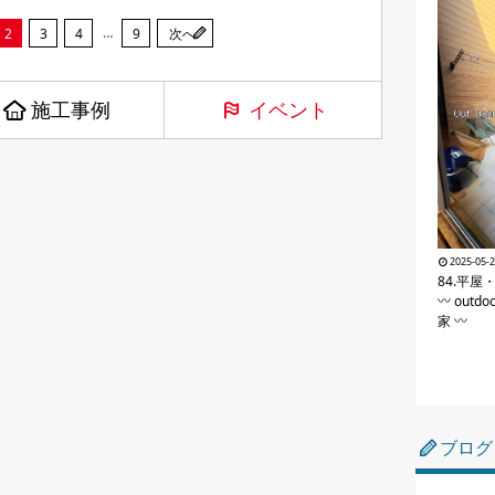
…
2
3
4
9
次へ
施工事例
イベント
2025-05-
84.平屋
〰 outdo
家 〰
ブログ