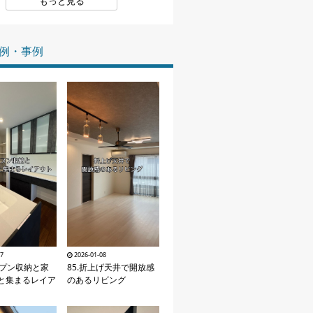
もっと見る
家づくりの知識
例・事例
企業情報
お問い合わせ
27
2026-01-08
ープン収納と家
85.折上げ天井で開放感
と集まるレイア
のあるリビング