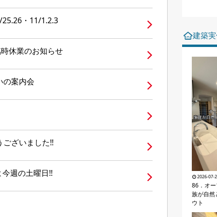
.26・11/1.2.3
建築実
臨時休業のお知らせ
いの案内会
うございました‼
よ今週の土曜日‼
2026-07-
86．オ
族が自然
ウト