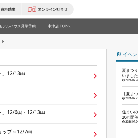
資料請求
オンライン打合せ
モデルハウス見学予約
中津店 TOPへ
ント
イベン
夏まつり
12/13㈯
いました
2026.07.2
【夏まつ
2026.07.2
2/6㈯・12/13㈯
住まいの
20㈰開
2026.07.0
ップ～12/7㈰