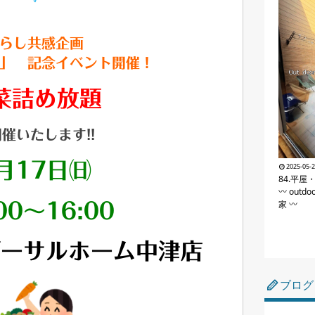
らし共感企画
」 記念イベント開催！
菜詰め放題
開催
いたします!!
月17日㈰
2025-05-
84.平屋
〰 outdo
家 〰
00～16:00
バーサルホーム中津店
ブログ