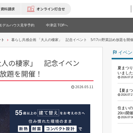
資料請求
オンライン打合せ
モデルハウス見学予約
中津店 TOPへ
ント
暮らし共感企画 「大人の棲家」 記念イベント 5/17㈰野菜詰め放題を開
イベン
大人の棲家」 記念イベン
夏まつり
め放題を開催！
いました
2026.07.2
2026.05.11
【夏まつ
2026.07.2
住まいの
20㈰開
2026.07.0