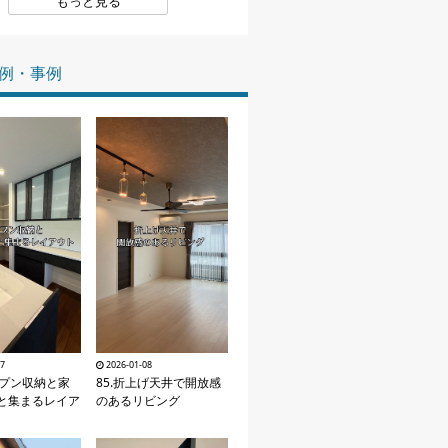
もっと見る
家づくりの知識
例・事例
企業情報
お問い合わせ
27
2026-01-08
ープン収納と家
85.折上げ天井で開放感
と集まるレイア
のあるリビング