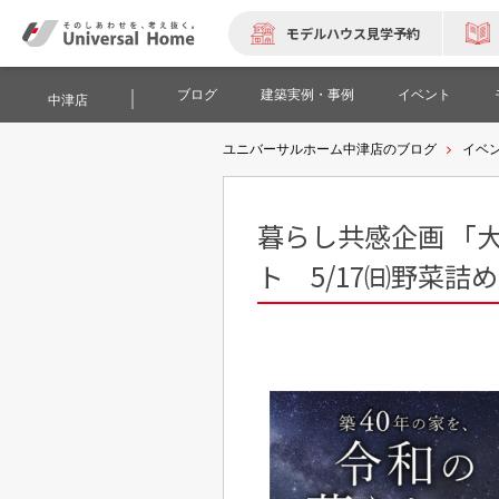
モデルハウス見学予約
ブログ
建築実例・事例
イベント
中津店
ユニバーサルホーム中津店のブログ
イベ
暮らし共感企画 「
ト 5/17㈰野菜詰