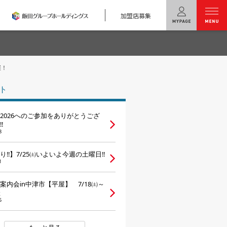
加盟店募集
menu
催！
ユニバーサル
ホームの特長
ト
コンセプトプラン
2026へのご参加をありがとうござ
テクノロジー
‼
8
建築実例
り‼】7/25㈯いよいよ今週の土曜日‼
1
モデルハウス
検索・見学予約
案内会in中津市【平屋】 7/18㈯～
催
シミュレー
ション
6
キャンペーン・
コラボ情報