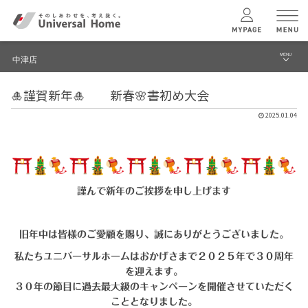
MENU
中津店
menu
🎍謹賀新年🎍 新春🌸書初め大会
ブログ
ユニバーサル
ホームの特長
2025.01.04
建築実例・事例
コンセプトプラン
イベント
テクノロジー
モデルハウス見学予約
謹んで新年のご挨拶を申し上げます
中津店 TOPへ
建築実例
旧年中は皆様のご愛顧を賜り、誠にありがとうございました。
私たちユニバーサルホームはおかげさまで２０２５年で３０周年
モデルハウス
検索・見学予約
を迎えます。
３０年の節目に過去最大級のキャンペーンを開催させていただく
こととなりました。