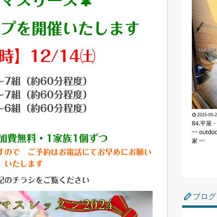
マスリース🌲
ップを開催いたします
時】
12/14㈯
0～7組（約60分程度）
0～7組（約60分程度）
0～6組（約60分程度）
2025-05-
84.平屋
〰 outdo
加費無料・1家族1個ずつ
家 〰
すので ご予約はお電話にてお早めにお願い
いたします
記のチラシをご覧ください
ブログ