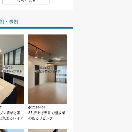
もっと見る
家づくりの知識
例・事例
企業情報
お問い合わせ
27
2026-01-08
ープン収納と家
85.折上げ天井で開放感
と集まるレイア
のあるリビング