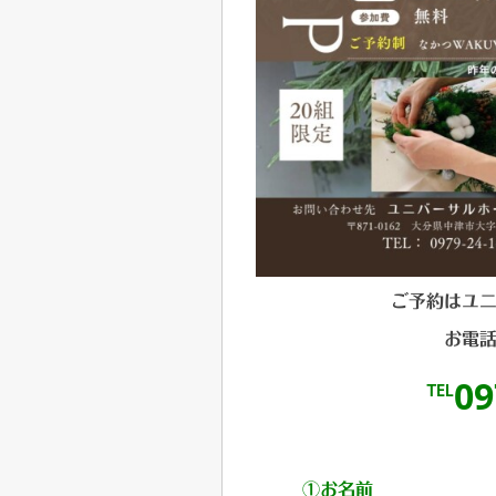
ご予約はユ
お電
℡09
①