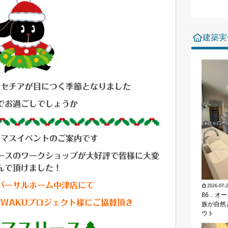
建築実
ンセチアが目につく季節となりました
でお過ごしでしょうか
スマスイベントのご案内です
ースのワークショップが
大好評で
皆様に大変
んで頂けました！
バーサルホーム中津店にて
2026-07-
86．オ
UWAKUプロジェクト様にご協賛頂き
族が自然
ウト