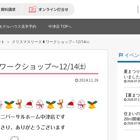
資料請求
オンライン打合せ
モデルハウス見学予約
中津店 TOPへ
ント
クリスマスリース🌲ワークショップ～12/14㈯
イベン
ワークショップ～12/14㈯
夏まつり
いました
2024.11.26
2026.07.2
【夏まつ
2026.07.2
住まいの
ユニバーサルホーム中津店です
20㈰開
2026.07.0
ださり、ありがとうございます