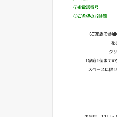
②お
③ご希
(ご家族で参
を
ク
1家庭1個まで
スペースに限
中津店 11月・