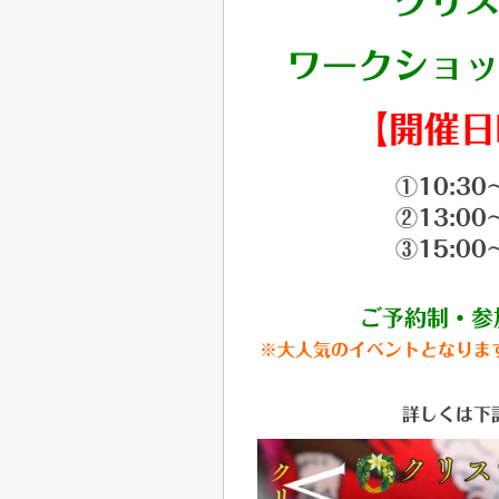
クリス
ワークショ
【
開催日
①10:3
②13:0
③15:0
ご予約制・参
※大人気のイベントとなりま
詳しくは下