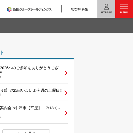
加盟店募集
menu
ユニバーサル
ホームの特長
ト
コンセプトプラン
2026へのご参加をありがとうござ
テクノロジー
‼
8
建築実例
り‼】7/25㈯いよいよ今週の土曜日‼
1
モデルハウス
検索・見学予約
案内会in中津市【平屋】 7/18㈯～
催
シミュレー
ション
6
キャンペーン・
コラボ情報