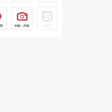
間
外観・内装
間取り