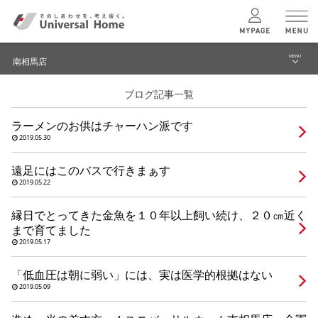
MENU
南相馬店
menu
ブログ記事一覧
ブログ
ユニバーサル
ホームの特長
ラーメンのお供はチャーハン派です
建築実例・事例
2019.05.30
コンセプトプラン
イベント
遠足にはこのバスで行きまぁす
2019.05.22
テクノロジー
モデルハウス見学予約
縁日でとってきた金魚を１０年以上飼い続け、２０㎝近く
南相馬店 TOPへ
まで育てました
建築実例
2019.05.17
「低血圧は朝に弱い」には、実は医学的根拠はない
モデルハウス
検索・見学予約
2019.05.09