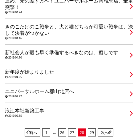
進め、光の差す方へ！ユニバーサルホーム南相馬店、全軍
シミュレー
ション
突撃！
2019.04.24
キャンペーン・
コラボ情報
きのこたけのこ戦争と、犬と猫どちらが可愛い戦争は、決
して決着がつかない
家づくりの知識
2019.04.16
新社会人が最も早く準備するべきなのは、癒しです
企業情報
2019.04.10
新年度が始まりました
お問い合わせ
2019.04.05
ユニバーサルホーム郡山北店へ
2019.02.27
浪江本社新築工事
2019.02.15
…
前へ
1
26
27
28
29
次へ