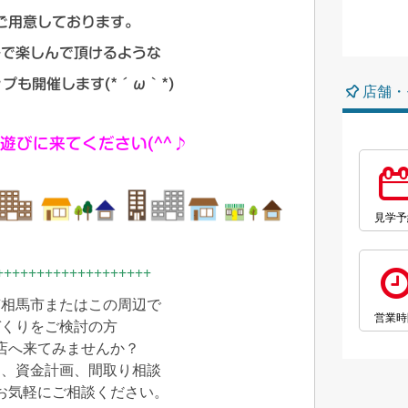
ご用意しております。
子で楽しんで頂けるような
プも開催します(*´ω｀*)
店舗・
遊びに来てください(^^♪
見学予
+++++++++++++++++++
南相馬市またはこの周辺で
営業時
づくりをご検討の方
店へ来てみませんか？
し、資金計画、間取り相談
お気軽にご相談ください。