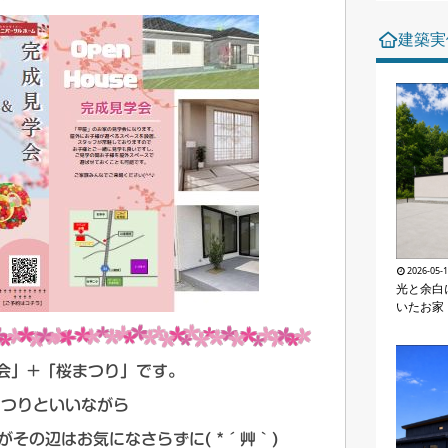
建築実
2026-05-
光と余白
いたお家
会」+「桜まつり」です。
まつりといいながら
その辺はお気になさらずに( *´艸｀)