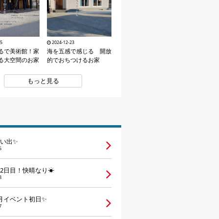
15
2024-12-23
るで美術館！家
海を五感で感じる 開放
る大空間のお家
的でおちつけるお家
もっと見る
い出✨
5
2日目！快晴なり☀
8
月イベント初日✨
7