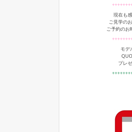
+++++++
現在も
ご見学の
ご予約のお
+++++++
モデ
QU
プレゼ
+++++++