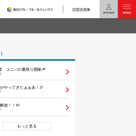
加盟店募集
menu
ユニバーサル
ホームの特長
ト
コンセプトプラン
度 ユニバの夏祭り開催🎆
テクノロジー
6
建築実例
がやってきたぁぁあ！🍖
1
モデルハウス
検索・見学予約
解放！！🍉
1
シミュレー
ション
もっと見る
キャンペーン・
コラボ情報