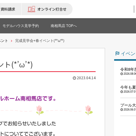
資料請求
オンライン打合せ
モデルハウス見学予約
南相馬店 TOPへ
ベント
完成見学会+春イベント(*’ω’*)
イベン
*’ω’*)
令和8年
2026.08.0
2023.04.14
今年も夏
2026.07.0
ルホーム南相馬店です。
プール大
2026.06.0
グでお知らせいたしました
ントについてでございます。