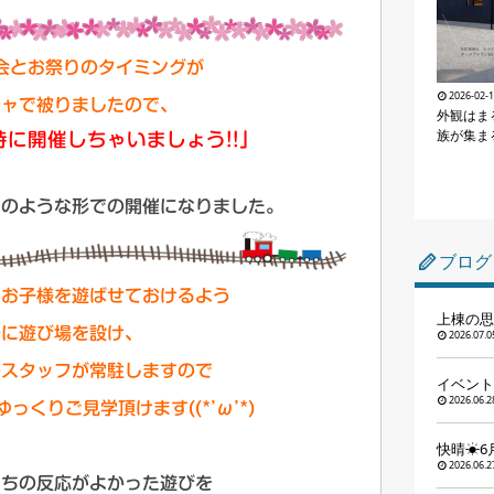
会とお祭りのタイミングが
2026-02-
シャで被りましたので、
外観はま
族が集ま
に開催しちゃいましょう!!」
このような形での開催になりました。
ブログ
にお子様を遊ばせておけるよう
上棟の思
場に遊び場を設け、
2026.07.0
のスタッフが常駐しますので
イベント
2026.06.2
っくりご見学頂けます((*’ω’*)
快晴☀6
2026.06.2
たちの反応がよかった遊びを