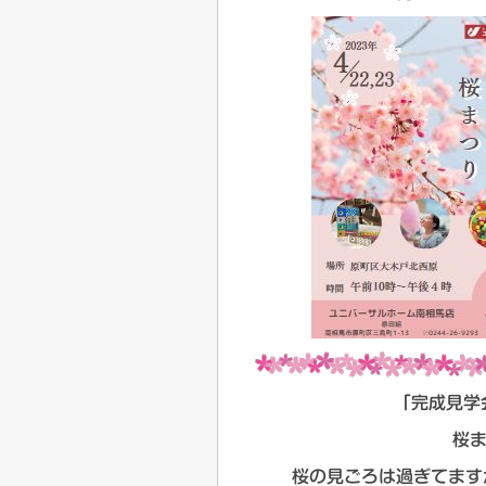
「完成見学
桜
桜の見ごろは過ぎてますが