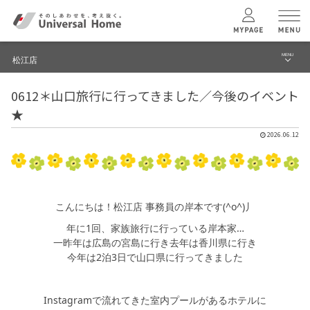
MENU
松江店
menu
0612＊山口旅行に行ってきました／今後のイベント
ブログ
ユニバーサル
ホームの特長
★
建築実例・事例
2026.06.12
コンセプトプラン
イベント
テクノロジー
モデルハウス見学予約
こんにちは！松江店 事務員の岸本です(^o^)丿
松江店 TOPへ
年に1回、家族旅行に行っている岸本家…
建築実例
一昨年は広島の宮島に行き去年は香川県に行き
今年は2泊3日で山口県に行ってきました
モデルハウス
検索・見学予約
Instagramで流れてきた室内プールがあるホテルに