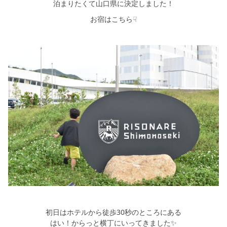
シミュレー
ション
泊まりたくて山口県に決定しました！
お宿はこちら☟
キャンペーン・
コラボ情報
家づくりの知識
企業情報
お問い合わせ
初日はホテルから徒歩30秒のところにある
はい！からっと横丁にいってきました✨