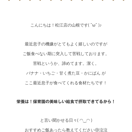
シミュレー
ション
キャンペーン・
コラボ情報
こんにちは！松江店の山根です( ˘ω˘ )♪
家づくりの知識
最近息子の機嫌がとてもよく嬉しいのですが
企業情報
ご飯食べない期に突入して苦戦しております。
苦戦というか、諦めてます。潔く。
お問い合わせ
バナナ・いちご・甘く煮た豆・かにぱん が
ここ最近息子が食べてくれる食材たちです！
栄養は！保育園の美味しい給食で摂取できてるから！
と言い聞かせる日々( ◠‿◠ )
おすすめご飯あったら教えてください😢泣泣