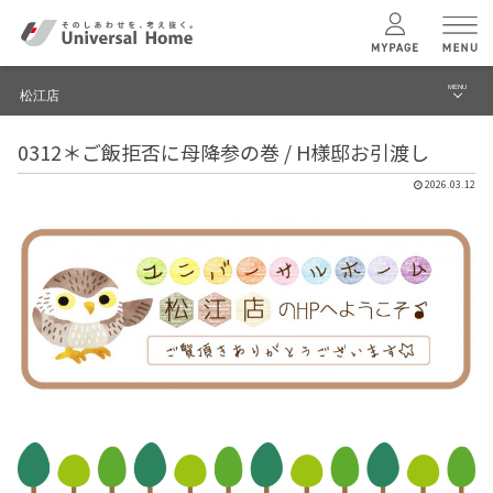
MENU
松江店
menu
0312＊ご飯拒否に母降参の巻 / H様邸お引渡し
ブログ
ユニバーサル
ホームの特長
2026.03.12
建築実例・事例
コンセプトプラン
イベント
テクノロジー
モデルハウス見学予約
松江店 TOPへ
建築実例
モデルハウス
検索・見学予約