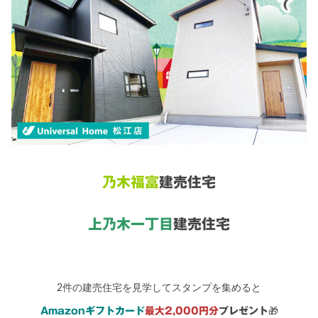
乃木福富
建売住宅
上乃木一丁目
建売住宅
2件の建売住宅を見学してスタンプを集めると
🎁
Amazonギフトカード
最大2,000円分
プレゼント