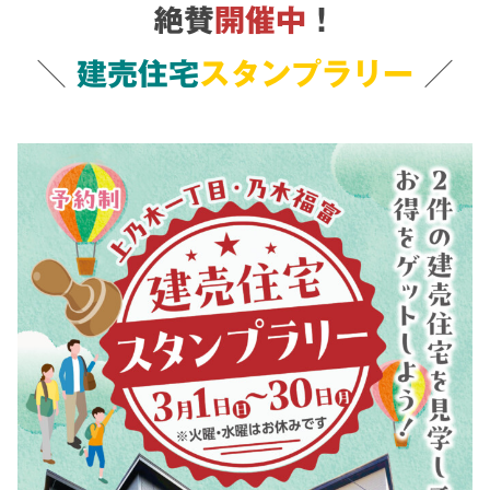
絶賛
開催中
！
＼
建売住宅
スタンプラリー
／