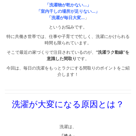
シミュレー
ション
「洗濯物が乾かない…」
「室内干しの場所が足りない…」
「洗濯が毎日大変…
」
キャンペーン・
コラボ情報
というお悩みです。
特に共働き世帯では、仕事や子育てで忙しく、洗濯にかけられる
家づくりの知識
時間も限られています。
そこで最近の家づくりで注目されているのが、
“洗濯ラク動線”を
企業情報
意識した間取り
です。
今回は、毎日の洗濯をもっとラクにする間取りのポイントをご紹
お問い合わせ
介します！
洗濯が大変になる原因とは？
洗濯は、
「洗う」