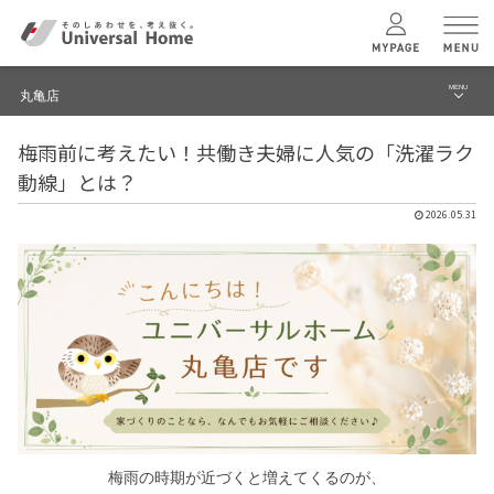
MENU
丸亀店
menu
梅雨前に考えたい！共働き夫婦に人気の「洗濯ラク
ブログ
ユニバーサル
ホームの特長
動線」とは？
建築実例・事例
2026.05.31
コンセプトプラン
イベント
テクノロジー
モデルハウス見学予約
丸亀店 TOPへ
建築実例
モデルハウス
検索・見学予約
梅雨の時期が近づくと増えてくるのが、