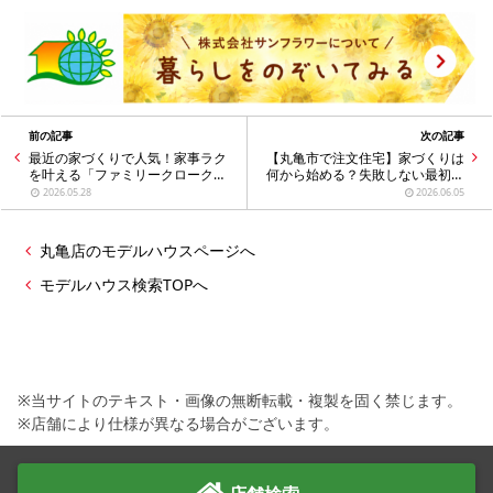
前の記事
次の記事
最近の家づくりで人気！家事ラク
【丸亀市で注文住宅】家づくりは
を叶える「ファミリークローク」
何から始める？失敗しない最初の
の魅力とは？
3ステップ
2026.05.28
2026.06.05
丸亀店のモデルハウスページへ
モデルハウス検索TOPへ
※当サイトのテキスト・画像の無断転載・複製を固く禁じます。
※店舗により仕様が異なる場合がございます。