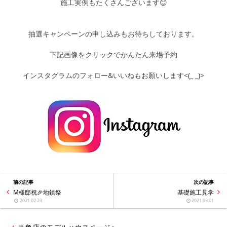
シミュレー
ション
施工実例もたくさんございます😊
キャンペーン・
コラボ情報
抽選キャンペーンの申し込みもお待ちしております。
下記画像をクリックでかんたん来場予約
家づくりの知識
インスタグラムのフォロー&いいねもお願いします<(_ _)>
企業情報
お問い合わせ
前の記事
次の記事
M様邸祝🎉地鎮祭
基礎施工見学
2021.02.23
2021.03.01