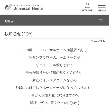
MENU
丸亀店
menu
お知らせ(^O^)
ブログ
ユニバーサル
ホームの特長
2021.02.26
建築実例・事例
この度、ユニバーサルホーム加盟店である
コンセプトプラン
イベント
㈱サンフラワーのホームページが
リニューアル致します♬
テクノロジー
モデルハウス見学予約
自分が知りたい情報の見やすさの他、
丸亀店 TOPへ
新たにインスタグラムなどの
建築実例
SNSにも対応したホームページになっております！
3月から閲覧可能になりますので
モデルハウス
検索・見学予約
皆様、ぜひご覧ください( ^)o(^ )