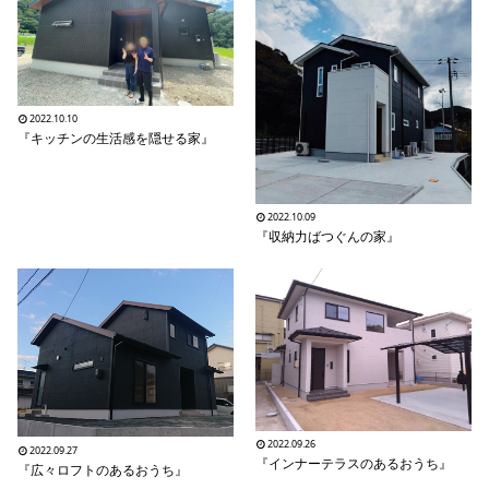
シミュレー
ション
キャンペーン・
コラボ情報
2022.10.10
家づくりの知識
『キッチンの生活感を隠せる家』
企業情報
2022.10.09
『収納力ばつぐんの家』
お問い合わせ
2022.09.26
2022.09.27
『インナーテラスのあるおうち』
『広々ロフトのあるおうち』