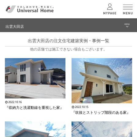
MENU
出雲大田店
menu
出雲大田店の注文住宅建築実例・事例一覧
ブログ
ユニバーサル
ホームの特長
他の店舗では施工できない場合もございます。
建築実例・事例
コンセプトプラン
イベント
テクノロジー
モデルハウス見学予約
出雲大田店 TOPへ
建築実例
2022.10.16
『収納力と洗濯動線を重視した家』
2022.10.15
『吹抜とストリップ階段のある家』
モデルハウス
検索・見学予約