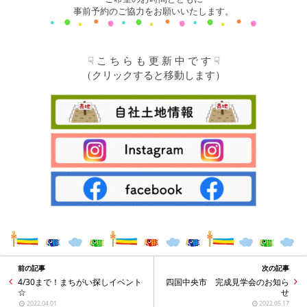
事前予約のご協力をお願いいたします。
☟ こ ち ら も 更 新 中 で す ☟
（クリックすると移動します）
前の記事
次の記事
4/30まで！まちがい探しイベント
四国中央市 完成見学会のお知ら
☆
せ
2022.04.01
2022.05.17