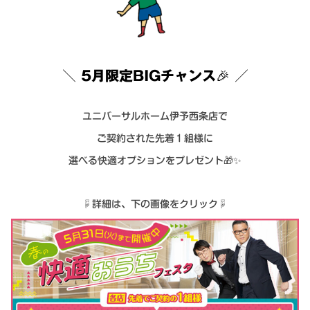
シミュレー
ション
キャンペーン・
コラボ情報
＼
5月限定BIGチャンス🎉 ／
家づくりの知識
ユニバーサルホーム伊予西条店で
企業情報
ご契約された先着１組様に
選べる快適オプションをプレゼント🎁✨
お問い合わせ
☟詳細は、下の画像をクリック☟