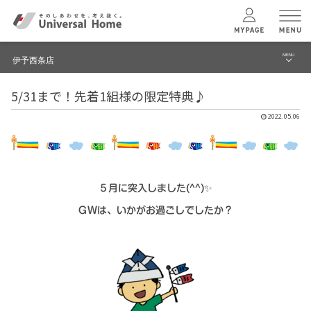
MENU
伊予西条店
menu
5/31まで！先着1組様の限定特典♪
ブログ
ユニバーサル
ホームの特長
2022.05.06
建築実例・事例
コンセプトプラン
イベント
テクノロジー
モデルハウス見学予約
５月に突入しました(^^)✨
ＧＷは、いかがお過ごしでしたか？
伊予西条店 TOPへ
建築実例
モデルハウス
検索・見学予約