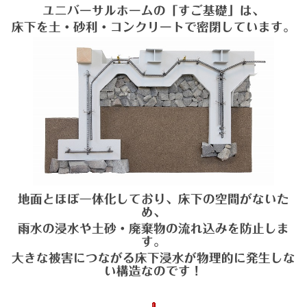
ユニバーサルホームの
「すご基礎」
は、
床下を土・砂利・コン
クリートで密閉しています。
地面とほぼ一体化しており、床下の空間がないた
め、
雨水の浸水
や土砂・廃棄物の流れ込みを防止しま
す。
大きな被害につながる床下浸水が物理的に発生しな
い構造なのです！