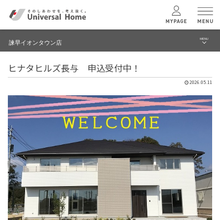
MENU
諫早イオンタウン店
menu
ヒナタヒルズ長与 申込受付中！
ブログ
ユニバーサル
ホームの特長
2026.05.11
建築実例・事例
コンセプトプラン
イベント
テクノロジー
モデルハウス見学予約
諫早イオンタウン店 TOPへ
建築実例
モデルハウス
検索・見学予約