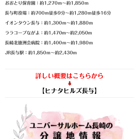
おおとり保育園：約1,270ｍ～約1,850ｍ
長与町役場：約700ｍ徒歩9分～約1,280ｍ徒歩16分
イオンタウン長与：約1,300ｍ～約1,880ｍ
ララコープながよ：約1,470m～約2,050m
長崎北徳洲会病院：約1,400ｍ～約1,980ｍ
JR長与駅：約1,850ｍ～約2,430m
詳しい概要はこちらから
【ヒナタヒルズ長与】