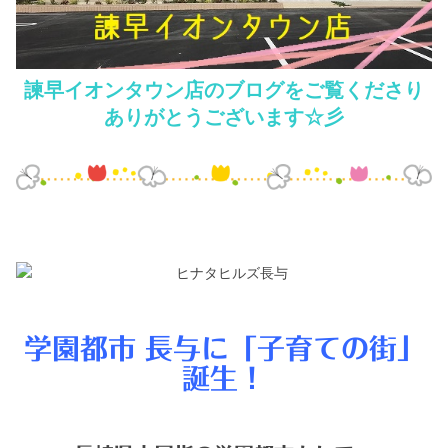
シミュレー
ション
キャンペーン・
コラボ情報
諫早イオンタウン店のブログをご覧くださり
ありがとうございます☆彡
家づくりの知識
企業情報
お問い合わせ
学園都市 長与に「子育ての街」
誕生！