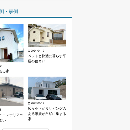
家づくりの知識
例・事例
企業情報
お問い合わせ
2024-04-19
ペットと快適に暮らす平
屋の住まい
10
ある家
2022-06-12
広々小下がりリビングの
18
ある家族が自然に集まる
ュインテリアの
家
まい