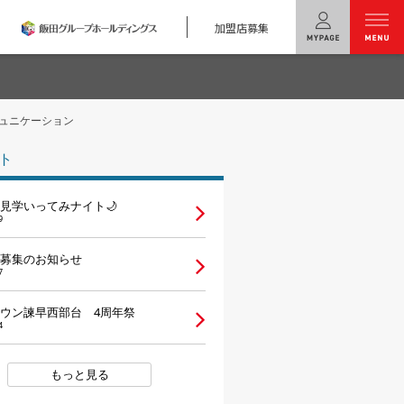
加盟店募集
menu
ュニケーション
ユニバーサル
ホームの特長
ト
コンセプトプラン
見学いってみナイト🌙
テクノロジー
9
建築実例
募集のお知らせ
7
モデルハウス
検索・見学予約
ウン諫早西部台 4周年祭
4
シミュレー
ション
もっと見る
キャンペーン・
コラボ情報