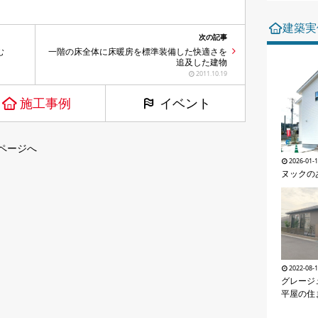
建築実
次の記事
む
一階の床全体に床暖房を標準装備した快適さを
追及した建物
2011.10.19
施工事例
イベント
ページへ
2026-01-
ヌックの
2022-08-
グレージ
平屋の住