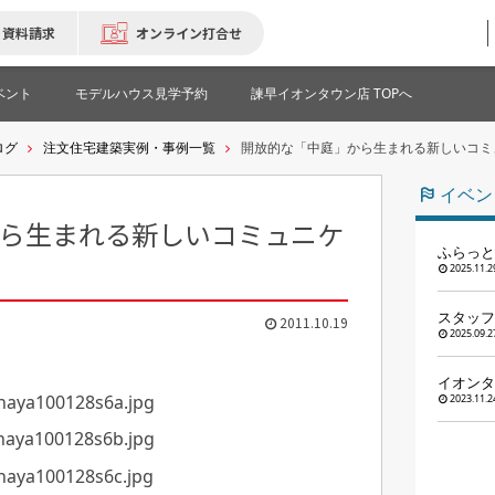
資料請求
オンライン打合せ
ベント
モデルハウス見学予約
諫早イオンタウン店 TOPへ
ログ
注文住宅建築実例・事例一覧
開放的な「中庭」から生まれる新しいコミ
イベン
ら生まれる新しいコミュニケ
ふらっと
2025.11.2
スタッフ
2011.10.19
2025.09.2
イオンタ
2023.11.2