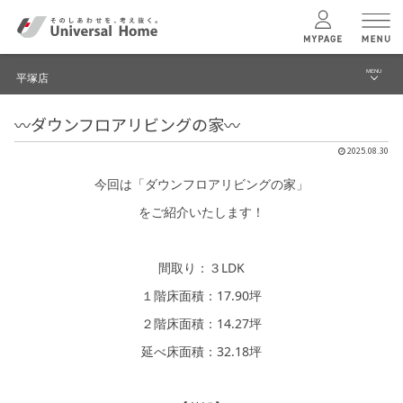
MENU
平塚店
menu
〰️ダウンフロアリビングの家〰️
ブログ
ユニバーサル
ホームの特長
2025.08.30
建築実例・事例
今回は「ダウンフロアリビングの家」
コンセプトプラン
イベント
をご紹介いたします！
テクノロジー
モデルハウス見学予約
間取り：３LDK
平塚店 TOPへ
１階床面積：17.90坪
建築実例
２階床面積：14.27坪
延べ床面積：32.18坪
モデルハウス
検索・見学予約