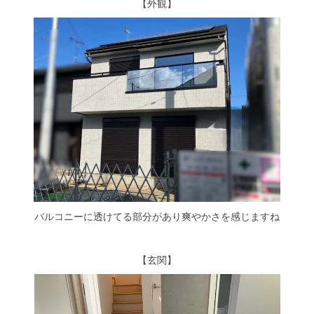
シミュレー
ション
【外観】
キャンペーン・
コラボ情報
家づくりの知識
企業情報
お問い合わせ
バルコニーに透けてる部分があり爽やかさを感じますね
【玄関】