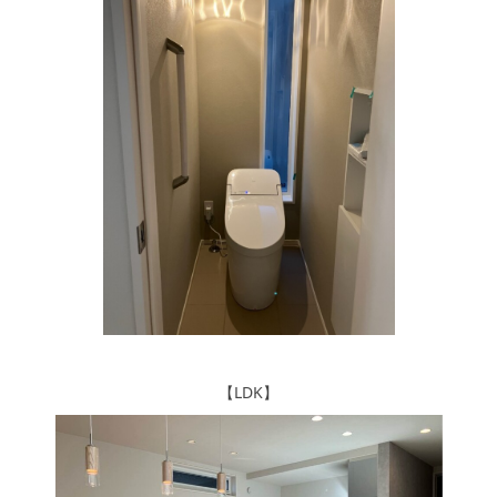
【LDK】