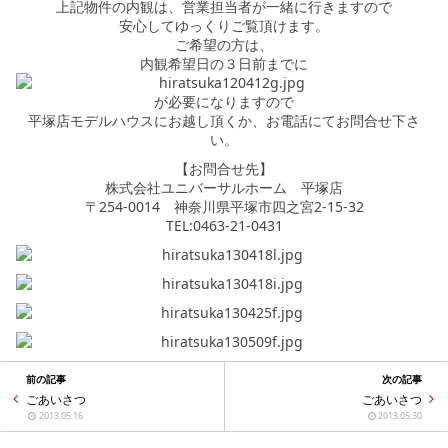
シミュレー
ション
上記物件の内観は、営業担当者が一緒に行きますので
安心してゆっくりご覧頂けます。
ご希望の方は、
キャンペーン・
コラボ情報
内観希望日の３日前までに
が必要になりますので
平塚店モデルハウスにお越し頂くか、お電話にてお問合せ下さ
家づくりの知識
い。
【お問合せ先】
企業情報
株式会社ユニバーサルホーム 平塚店
〒254-0014 神奈川県平塚市四之宮2-15-32
TEL:0463-21-0431
お問い合わせ
前の記事
次の記事
ごあいさつ
ごあいさつ
2013.05.16
2013.05.30