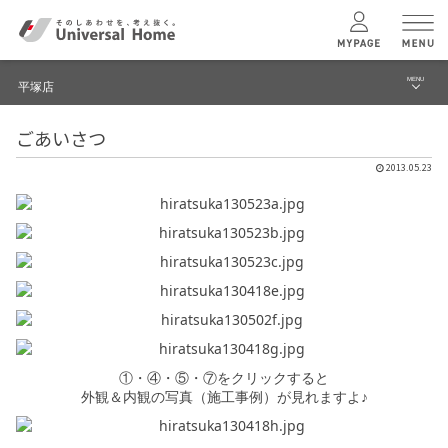
MENU
平塚店
menu
ごあいさつ
ブログ
ユニバーサル
ホームの特長
2013.05.23
建築実例・事例
コンセプトプラン
イベント
テクノロジー
モデルハウス見学予約
平塚店 TOPへ
建築実例
①・④・⑤・⑦をクリックすると
モデルハウス
検索・見学予約
外観＆内観の写真（施工事例）が見れますよ♪