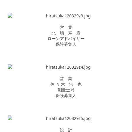
営 業
北 嶋 寿 彦
ローンアドバイザー
保険募集人
営 業
佐 々 木 浩 也
測量士補
保険募集人
設 計