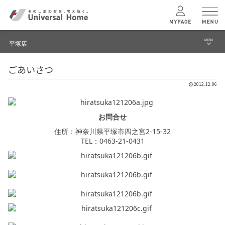
MENU
平塚店
menu
ごあいさつ
ブログ
ユニバーサル
ホームの特長
2012.12.06
建築実例・事例
コンセプトプラン
イベント
お問合せ
住所：神奈川県平塚市四之宮2-15-32
テクノロジー
モデルハウス見学予約
TEL：0463-21-0431
平塚店 TOPへ
建築実例
モデルハウス
検索・見学予約