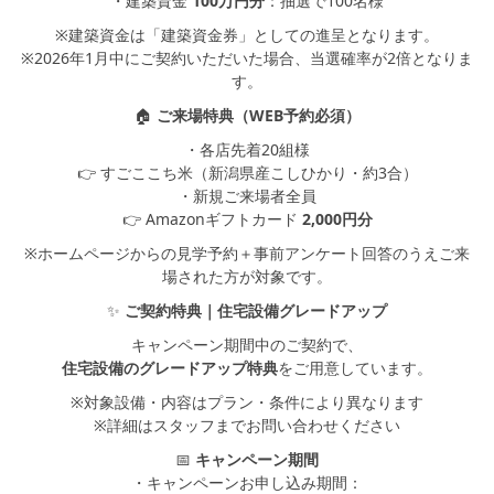
・建築資金
100万円分
：抽選で100名様
※建築資金は「建築資金券」としての進呈となります。
※2026年1月中にご契約いただいた場合、当選確率が2倍となりま
す。
🏠
ご来場特典（WEB予約必須）
・各店先着20組様
👉 すごここち米（新潟県産こしひかり・約3合）
・新規ご来場者全員
👉 Amazonギフトカード
2,000円分
※ホームページからの見学予約＋事前アンケート回答のうえご来
場された方が対象です。
✨
ご契約特典｜住宅設備グレードアップ
キャンペーン期間中のご契約で、
住宅設備のグレードアップ特典
をご用意しています。
※対象設備・内容はプラン・条件により異なります
※詳細はスタッフまでお問い合わせください
📅
キャンペーン期間
・キャンペーンお申し込み期間：