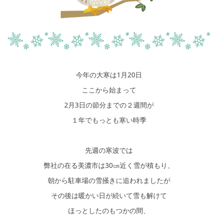
シミュレー
ション
キャンペーン・
コラボ情報
家づくりの知識
今年の大寒は1月20日
企業情報
ここから始まって
2月3日の節分までの２週間が
お問い合わせ
１年でもっとも寒い時季
先週の寒波では
弊社の在る美濃市は30㎝近く雪が積もり、
朝から駐車場の雪掻きに追われましたが
その後は暖かい日が続いて雪も解けて
ほっとしたのもつかの間、