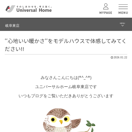
MENU
岐阜東店
menu
‘‘心地いい暖かさ‘‘をモデルハウスで体感してみてく
ブログ
ユニバーサル
ホームの特長
ださい!!
建築実例・事例
2026.01.22
コンセプトプラン
イベント
みなさんこんにちは(*^_^*)
テクノロジー
モデルハウス見学予約
ユニバーサルホーム岐阜東店です
岐阜東店 TOPへ
いつもブログをご覧いただきありがとうございます
建築実例
モデルハウス
検索・見学予約