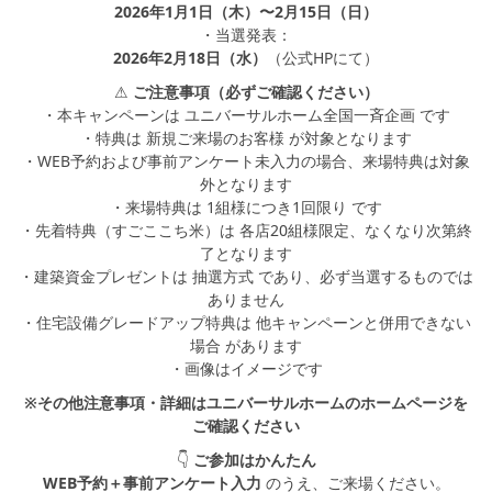
2026年1月1日（木）〜2月15日（日）
・当選発表：
2026年2月18日（水）
（公式HPにて）
⚠
ご注意事項（必ずご確認ください）
・本キャンペーンは ユニバーサルホーム全国一斉企画 です
・特典は 新規ご来場のお客様 が対象となります
・WEB予約および事前アンケート未入力の場合、来場特典は対象
外となります
・来場特典は 1組様につき1回限り です
・先着特典（すごここち米）は 各店20組様限定、なくなり次第終
了となります
・建築資金プレゼントは 抽選方式 であり、必ず当選するものでは
ありません
・住宅設備グレードアップ特典は 他キャンペーンと併用できない
場合 があります
・画像はイメージです
※その他注意事項・詳細はユニバーサルホームのホームページを
ご確認ください
👇
ご参加はかんたん
WEB
予約＋事前アンケート入力
のうえ、ご来場ください。