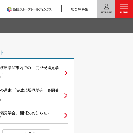
加盟店募集
menu
ユニバーサル
ホームの特長
ト
コンセプトプラン
岐阜県関市内での 「完成現場見学
テクノロジー
♪
1
建築実例
今週末 「完成現場見学会」を開催
モデルハウス
検索・見学予約
9
場見学会」 開催のお知らせ♪
シミュレー
ション
2
キャンペーン・
コラボ情報