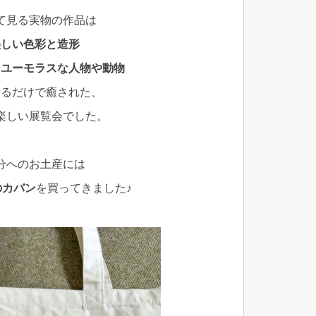
て見る実物の作品は
美しい色彩と造形
てユーモラスな人物や動物
いるだけで癒された、
楽しい展覧会でした。
分へのお土産には
‘のカバン
を買ってきました♪