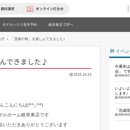
資料請求
オンライン打合せ
モデルハウス見学予約
岐阜東店 TOPへ
ログ
「芸術の秋」を楽しんできました♪
イベン
んできました♪
今週末は
会」 です
2025.10.23
2026.04.2
いよいよ
します♪
2026.04.0
こんにちは(*^_^*)
「完成現
サルホーム岐阜東店です
2026.04.0
覧いただきありがとうございます