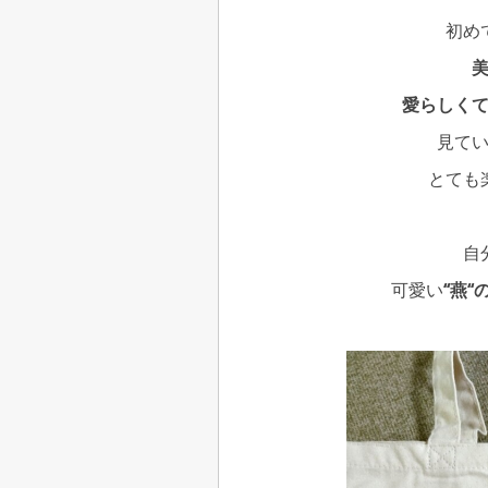
初め
愛らしく
見て
とても
自
可愛い
‘‘燕‘