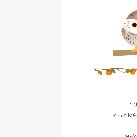
1
やっと秋
食品