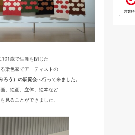
営業時
年に101歳で生涯を閉じた
する染色家でアーティストの
さみろう）の展覧会
へ行って来ました。
版画、絵画、立体、絵本など
品を見ることができました。