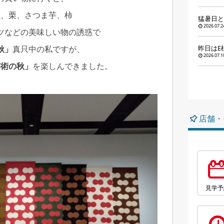
魚、栗、さつま芋、柿
猛暑日と
2026.07.2
ツなどの美味しい物の誘惑で
秋」
真只中の私ですが、
昨日はE
2026.07.1
芸術の秋」
を楽しんできました。
店舗・
見学予