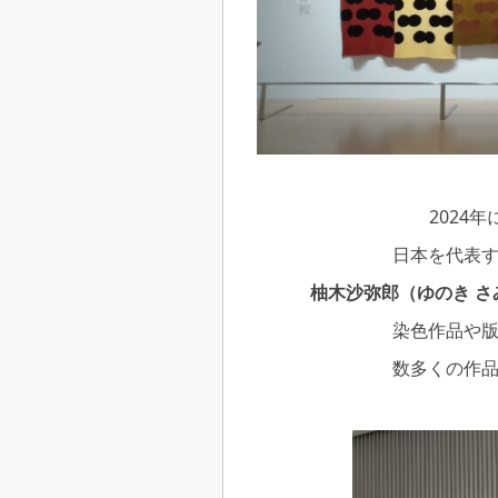
2024
日本を代表
柚木沙弥郎（ゆのき 
染色作品や
数多くの作