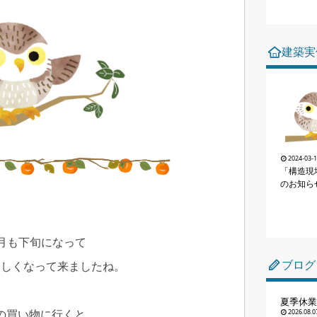
建築実
2024-03-
「構造現
のお知ら
0月も下旬になって
ブログ
らしくなって来ましたね。
夏季休業
の買い物に行くと、
2026.08.0