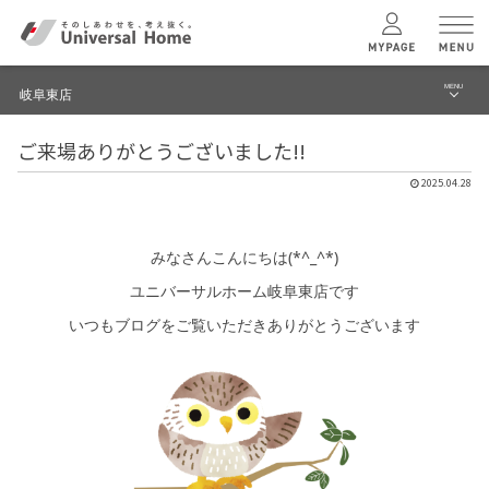
MENU
岐阜東店
menu
ご来場ありがとうございました!!
ブログ
ユニバーサル
ホームの特長
2025.04.28
建築実例・事例
コンセプトプラン
イベント
みなさんこんにちは(*^_^*)
ユニバーサルホーム岐阜東店です
テクノロジー
モデルハウス見学予約
いつもブログをご覧いただきありがとうございます
岐阜東店 TOPへ
建築実例
モデルハウス
検索・見学予約