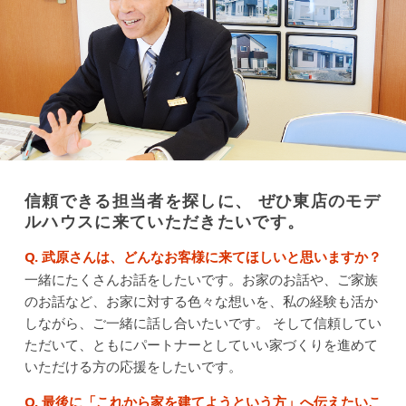
信頼できる担当者を探しに、 ぜひ東店のモデ
ルハウスに来ていただきたいです。
Q. 武原さんは、どんなお客様に来てほしいと思いますか？
一緒にたくさんお話をしたいです。お家のお話や、ご家族
のお話など、お家に対する色々な想いを、私の経験も活か
しながら、ご一緒に話し合いたいです。
そして信頼してい
ただいて、ともにパートナーとしていい家づくりを進めて
いただける方の応援をしたいです。
Q. 最後に「これから家を建てようという方」へ伝えたいこ