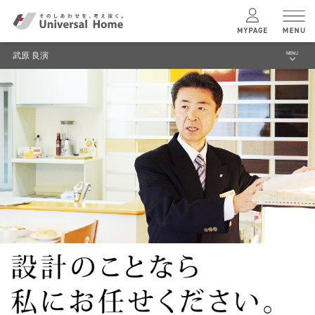
注文住宅のユニバーサルホーム
株式会社コスモス TOP
スタッフ情報一覧
武原 良演
武原 良演
MENU
menu
ユニバーサル
ホームの特長
株式会社コスモス TOP
選ばれる理由
コンセプトプラン
スタッフ紹介
モデルハウス
テクノロジー
建築実例 (お客様の声）
建築実例
リフォーム
企業情報
モデルハウス
検索・見学予約
ニュース
トップメッセージ
シミュレー
ション