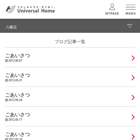
MENU
八幡店
menu
ブログ記事一覧
ブログ
ユニバーサル
ホームの特長
ごあいさつ
建築実例・事例
2012.06.07
コンセプトプラン
イベント
ごあいさつ
2012.05.31
テクノロジー
モデルハウス見学予約
ごあいさつ
八幡店 TOPへ
2012.05.24
建築実例
ごあいさつ
2012.05.17
モデルハウス
検索・見学予約
ごあいさつ
2012.05.10