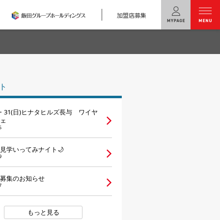
加盟店募集
menu
ユニバーサル
ホームの特長
ト
コンセプトプラン
土)・31(日)ヒナタヒルズ長与 ワイヤ
テクノロジー
ェ
5
建築実例
見学いってみナイト🌙
9
モデルハウス
検索・見学予約
募集のお知らせ
7
シミュレー
ション
キャンペーン・
コラボ情報
もっと見る