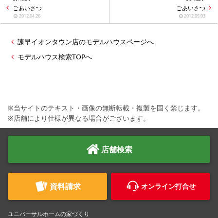
シミュレー
ション
ごあいさつ
ごあいさつ
2012.04.26
2012.05.03
キャンペーン・
コラボ情報
諫早イオンタウン店のモデルハウスページへ
モデルハウス検索TOPへ
家づくりの知識
企業情報
※当サイトのテキスト・画像の無断転載・複製を固く禁じます。
お問い合わせ
※店舗により仕様が異なる場合がございます。
店舗検索
資料請求
オンライン打合せ
ユニバーサルホームの家づくり