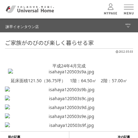
MENU
諫早イオンタウン店
menu
ご家族がのびのび楽しく暮らせる家
ブログ
ユニバーサル
ホームの特長
2012.05.03
建築実例・事例
コンセプトプラン
平成24年4月完成
イベント
延床面積121.50（36.75坪） 1階：64.50㎡ 2階：57.00㎡
テクノロジー
モデルハウス見学予約
諫早イオンタウン店 TOPへ
建築実例
モデルハウス
検索・見学予約
前の記事
次の記事