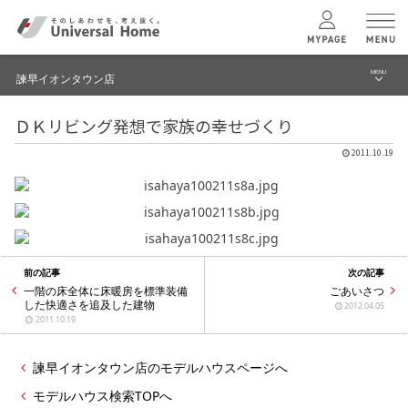
MENU
諫早イオンタウン店
menu
ＤＫリビング発想で家族の幸せづくり
ブログ
ユニバーサル
ホームの特長
2011.10.19
建築実例・事例
コンセプトプラン
イベント
テクノロジー
モデルハウス見学予約
前の記事
次の記事
諫早イオンタウン店 TOPへ
一階の床全体に床暖房を標準装備
ごあいさつ
建築実例
した快適さを追及した建物
2012.04.05
2011.10.19
モデルハウス
検索・見学予約
諫早イオンタウン店のモデルハウスページへ
モデルハウス検索TOPへ