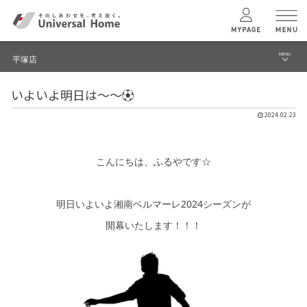
MENU
平塚店
menu
いよいよ明日は～～⚽
ブログ
ユニバーサル
ホームの特長
2024.02.23
建築実例・事例
コンセプトプラン
イベント
こんにちは、ふるやです☆
テクノロジー
モデルハウス見学予約
明日いよいよ湘南ベルマーレ2024シーズンが
平塚店 TOPへ
開幕いたします！！！
建築実例
モデルハウス
検索・見学予約