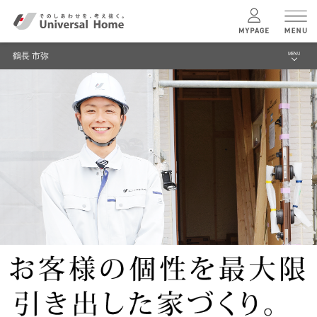
注文住宅のユニバーサルホーム
株式会社コスモス TOP
スタッフ情報一覧
鶴長 市弥
鶴長 市弥
MENU
menu
ユニバーサル
ホームの特長
株式会社コスモス TOP
選ばれる理由
コンセプトプラン
スタッフ紹介
モデルハウス
テクノロジー
建築実例 (お客様の声）
建築実例
リフォーム
企業情報
モデルハウス
検索・見学予約
ニュース
トップメッセージ
シミュレー
ション