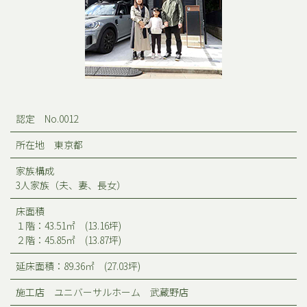
認定 No.0012
所在地 東京都
家族構成
3人家族（夫、妻、長女）
床面積
１階：43.51㎡ (13.16坪)
２階：45.85㎡ (13.87坪)
延床面積：89.36㎡ (27.03坪)
施工店 ユニバーサルホーム 武蔵野店