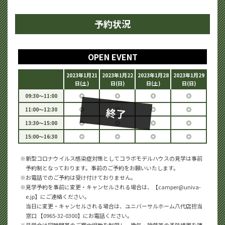
予約状況
OPEN EVENT
2023年1月21
2023年1月22
2023年1月28
2023年1月29
日(土)
日(日)
日(土)
日(日)
09:30～11:00
◎
◎
◎
◎
終了
11:00～12:30
◎
◎
◎
◎
13:30～15:00
◎
◎
◎
◎
15:00～16:30
◎
◎
◎
◎
新型コロナウイルス感染症対策としてコラボモデルハウスの見学は事前
予約制となっております。事前のご予約をお願いいたします。
お電話でのご予約は受け付けておりません。
見学予約を事前に変更・キャンセルされる場合は、【camper@univa-
e.jp】にご連絡ください。
当日に変更・キャンセルされる場合は、ユニバーサルホーム八代店担当
窓口 【0965-32-0300】にお電話ください。
見学会は同時間帯のご案内組数を制限し、換気・除菌等の予防措置を講