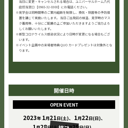
当日に変更・キャンセルされる場合は、ユニバーサルホーム八代
店担当窓口 【0965-32-0300】にお電話ください。
見学会は同時間帯のご案内組数を制限し、換気・除菌等の予防措
置を講じて実施いたします。
当日ご出発前の検温、見学時のマス
ク着用等、十分にご配慮の上ご参加いただきますようご協力よろ
しくお願いいたします。
新型コロナウイルス感染状況により日時が変更になる場合もござ
います。
イベント企画中の来場者特典 QUO カードプレゼントは対象外とな
ります。
開催日時
OPEN EVENT
2023
1
21
1
22
年
月
日(土)、
月
日(日)、
1
28
1
29
月
日(土)、
月
日(日)、