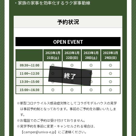
・家族の家事を効率化するラク家事動線
予約状況
OPEN EVENT
2023年1月
2023年1月
2023年1月
2023年1月
21日(土)
22日(日)
28日(土)
29日(日)
09:30～11:00
◎
◎
◎
◎
終了
11:00～12:30
◎
◎
◎
◎
13:30～15:00
◎
◎
◎
◎
15:00～16:30
◎
◎
◎
◎
新型コロナウイルス感染症対策としてコラボモデルハウスの見学
は事前予約制となっております。事前のご予約をお願いいたしま
す。
お電話でのご予約は受け付けておりません。
見学予約を事前に変更・キャンセルされる場合は、
【camper@univa-e.jp】にご連絡ください。