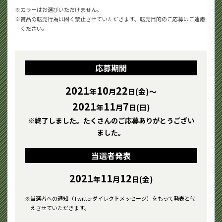
カラーはお選びいただけません。
賞品の転売行為は固く禁止させていただきます。転売目的のご応募はご遠慮
ください。
応募期間
2021
10
22
年
月
日(金)～
2021
11
7
年
月
日(日)
※終了しました。たくさんのご応募ありがとうござい
ました。
当選者発表
2021
11
12
年
月
日(金)
当選者への通知（Twitterダイレクトメッセージ）をもって発表と代
えさせていただきます。