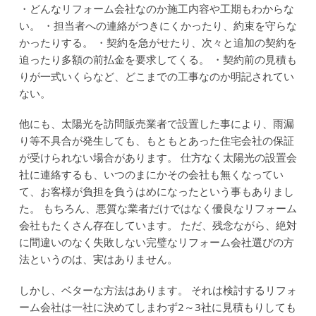
・どんなリフォーム会社なのか施工内容や工期もわからな
い。
・担当者への連絡がつきにくかったり、約束を守らな
かったりする。
・契約を急がせたり、次々と追加の契約を
迫ったり多額の前払金を要求してくる。
・契約前の見積も
りが一式いくらなど、どこまでの工事なのか明記されてい
ない。
他にも、太陽光を訪問販売業者で設置した事により、雨漏
り等不具合が発生しても、もともとあった住宅会社の保証
が受けられない場合があります。
仕方なく太陽光の設置会
社に連絡するも、いつのまにかその会社も無くなってい
て、お客様が負担を負うはめになったという事もありまし
た。
もちろん、悪質な業者だけではなく優良なリフォーム
会社もたくさん存在しています。
ただ、残念ながら、絶対
に間違いのなく失敗しない完璧なリフォーム会社選びの方
法というのは、実はありません。
しかし、ベターな方法はあります。
それは検討するリフォ
ーム会社は一社に決めてしまわず2～3社に見積もりしても