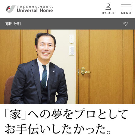
注文住宅のユニバーサルホーム
株式会社コスモス TOP
スタッフ情報一覧
藤田 数明
藤田 数明
MENU
menu
ユニバーサル
ホームの特長
株式会社コスモス TOP
選ばれる理由
コンセプトプラン
スタッフ紹介
モデルハウス
テクノロジー
建築実例 (お客様の声）
建築実例
リフォーム
企業情報
モデルハウス
検索・見学予約
ニュース
トップメッセージ
シミュレー
ション