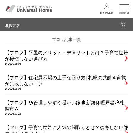
MENU
札幌東店
menu
ブログ記事一覧
ブログ
ユニバーサル
ホームの特長
【ブログ】平屋のメリット・デメリットとは？子育て世帯
建築実例・事例
が後悔しない選び方
コンセプトプラン
2026.08.04
イベント
【ブログ】住宅展示場の上手な回り方|札幌の共働き家族
テクノロジー
モデルハウス見学予約
が失敗しないコツ
2026.08.02
札幌東店 TOPへ
建築実例
【ブログ】📖管理しやすく暖かい家🏠新築床暖戸建🌈札
幌市🌻
2026.07.28
モデルハウス
検索・見学予約
【ブログ】子育て世帯に人気の間取りとは？後悔しない部