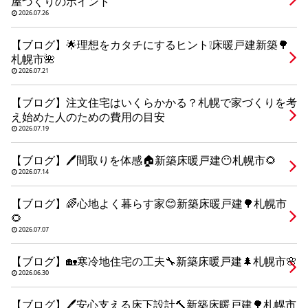
屋づくりのポイント
シミュレー
ション
2026.07.26
キャンペーン・
コラボ情報
【ブログ】🌟理想をカタチにするヒント❕床暖戸建新築🌳
札幌市🌺
2026.07.21
家づくりの知識
【ブログ】注文住宅はいくらかかる？札幌で家づくりを考
え始めた人のための費用の目安
企業情報
2026.07.19
【ブログ】🖊間取りを体感🏠新築床暖戸建😶札幌市🌻
お問い合わせ
2026.07.14
【ブログ】🌈心地よく暮らす家😊新築床暖戸建🌳札幌市
🌻
2026.07.07
【ブログ】🏡寒冷地住宅の工夫🔧新築床暖戸建🌲札幌市🌸
2026.06.30
【ブログ】🖊安心支える床下設計🔨新築床暖戸建🌳札幌市