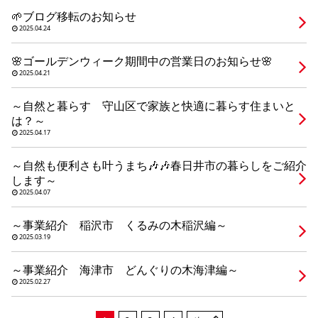
シミュレー
ション
🌱ブログ移転のお知らせ
2025.04.24
キャンペーン・
コラボ情報
🌸ゴールデンウィーク期間中の営業日のお知らせ🌸
2025.04.21
家づくりの知識
～自然と暮らす 守山区で家族と快適に暮らす住まいと
は？～
企業情報
2025.04.17
～自然も便利さも叶うまち🎶🎶春日井市の暮らしをご紹介
お問い合わせ
します～
2025.04.07
～事業紹介 稲沢市 くるみの木稲沢編～
2025.03.19
～事業紹介 海津市 どんぐりの木海津編～
2025.02.27