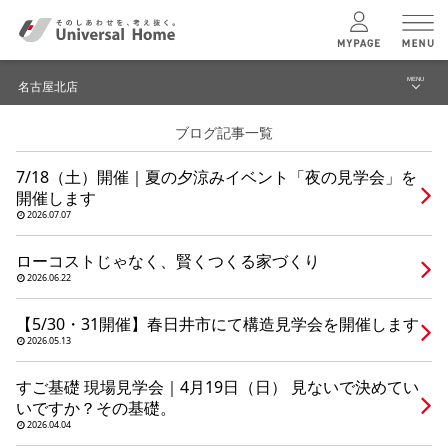
MENU
名古屋北店
menu
ブログ記事一覧
ブログ
ユニバーサル
ホームの特長
7/18（土）開催｜夏の夕涼みイベント「夜の見学会」を
建築実例・事例
開催します
コンセプトプラン
2026.07.07
イベント
ローコストじゃなく、賢くつくる家づくり
テクノロジー
モデルハウス見学予約
2026.06.22
名古屋北店 TOPへ
【5/30・31開催】春日井市にて構造見学会を開催します
建築実例
2026.05.13
すご基礎 現場見学会｜4月19日（日） 見ないで決めてい
モデルハウス
検索・見学予約
いですか？その基礎。
2026.04.04