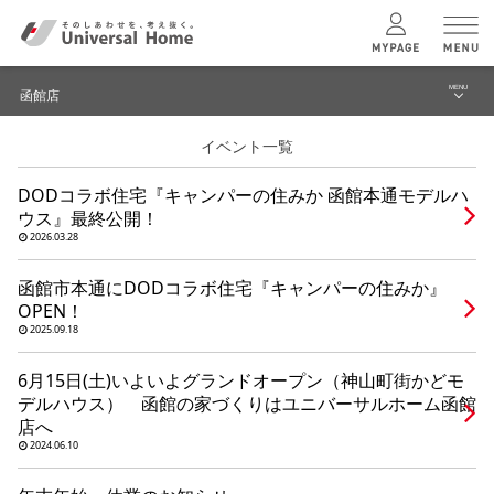
MENU
函館店
menu
イベント一覧
ブログ
ユニバーサル
ホームの特長
DODコラボ住宅『キャンパーの住みか 函館本通モデルハ
建築実例・事例
ウス』最終公開！
コンセプトプラン
2026.03.28
イベント
函館市本通にDODコラボ住宅『キャンパーの住みか』
テクノロジー
函館店 TOPへ
OPEN！
2025.09.18
建築実例
6月15日(土)いよいよグランドオープン（神山町街かどモ
デルハウス） 函館の家づくりはユニバーサルホーム函館
店へ
モデルハウス
検索・見学予約
2024.06.10