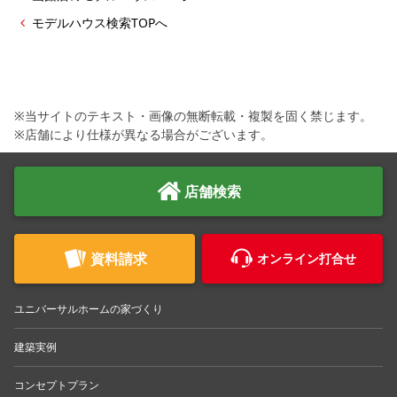
シミュレー
ション
モデルハウス検索TOPへ
キャンペーン・
コラボ情報
家づくりの知識
※当サイトのテキスト・画像の無断転載・複製を固く禁じます。
※店舗により仕様が異なる場合がございます。
企業情報
店舗検索
お問い合わせ
資料請求
オンライン打合せ
ユニバーサルホームの家づくり
建築実例
コンセプトプラン