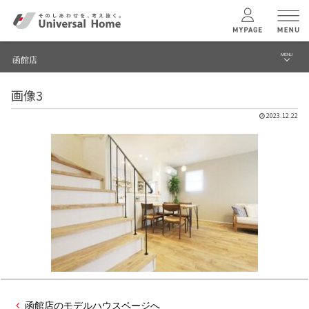
MENU
函館店
menu
画像3
ブログ
ユニバーサル
ホームの特長
2023.12.22
建築実例・事例
コンセプトプラン
イベント
テクノロジー
函館店 TOPへ
建築実例
モデルハウス
検索・見学予約
函館店のモデルハウスページへ