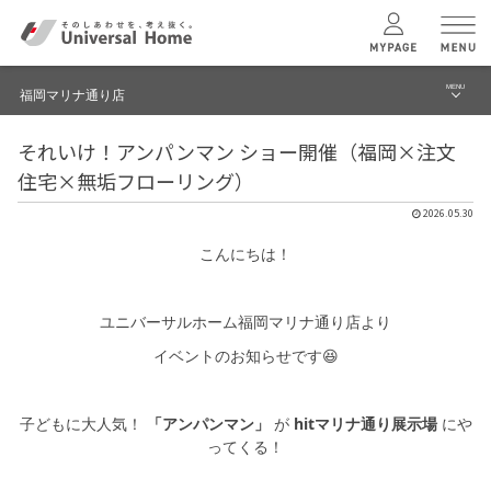
MENU
福岡マリナ通り店
menu
それいけ！アンパンマン ショー開催（福岡×注文
ブログ
ユニバーサル
ホームの特長
住宅×無垢フローリング）
建築実例・事例
2026.05.30
コンセプトプラン
イベント
こんにちは！
テクノロジー
モデルハウス見学予約
ユニバーサルホーム福岡マリナ通り店より
福岡マリナ通り店 TOPへ
イベントのお知らせです😆
建築実例
子どもに大人気！
「アンパンマン」
が
hitマリナ通り展示場
にや
モデルハウス
検索・見学予約
ってくる！