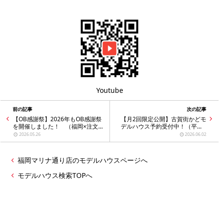
Youtube
前の記事
次の記事
【OB感謝祭】2026年もOB感謝祭
【月2回限定公開】古賀街かどモ
を開催しました！ （福岡×注文
デルハウス予約受付中！（平屋×
住宅）
回遊同線×注文住宅）
2026.05.26
2026.06.02
福岡マリナ通り店のモデルハウスページへ
モデルハウス検索TOPへ