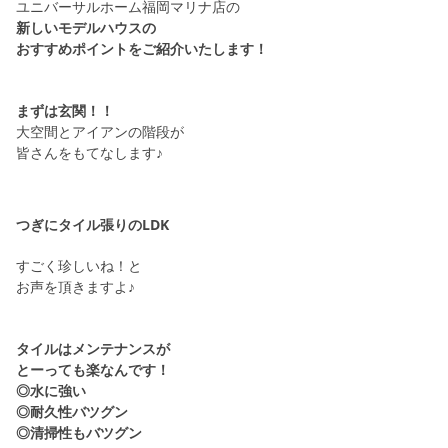
シミュレー
ション
ユニバーサルホーム福岡マリナ店の
新しいモデルハウスの
おすすめポイントをご紹介いたします！
キャンペーン・
コラボ情報
まずは玄関！！
家づくりの知識
大空間とアイアンの階段が
皆さんをもてなします♪
企業情報
つぎにタイル張りのLDK
お問い合わせ
すごく珍しいね！と
お声を頂きますよ♪
タイルはメンテナンスが
とーっても楽なんです！
◎水に強い
◎耐久性バツグン
◎清掃性もバツグン