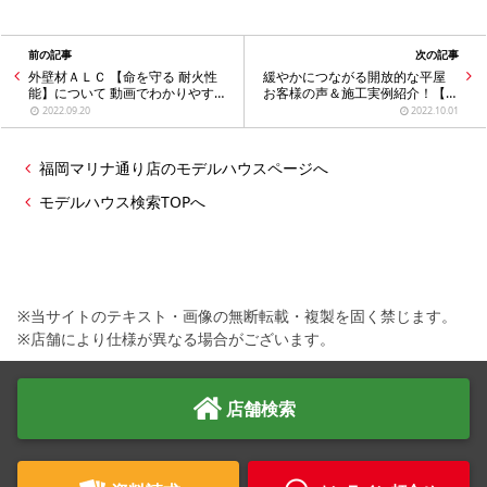
前の記事
次の記事
外壁材ＡＬＣ 【命を守る 耐火性
緩やかにつながる開放的な平屋
能】について 動画でわかりやすく
お客様の声＆施工実例紹介！【マ
解説！
リナ通り店】
2022.09.20
2022.10.01
福岡マリナ通り店のモデルハウスページへ
モデルハウス検索TOPへ
※当サイトのテキスト・画像の無断転載・複製を固く禁じます。
※店舗により仕様が異なる場合がございます。
店舗検索