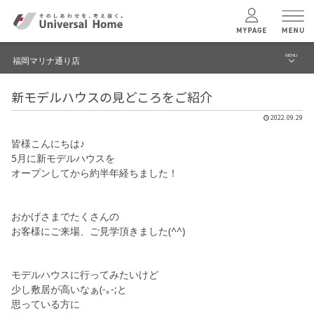
MENU
福岡マリナ通り店
menu
新モデルハウスの見どころをご紹介
ブログ
ユニバーサル
ホームの特長
2022.09.29
建築実例・事例
皆様こんにちは♪
コンセプトプラン
5月に新モデルハウスを
イベント
オープンしてから約半年経ちました！
テクノロジー
モデルハウス見学予約
おかげさまでたくさんの
福岡マリナ通り店 TOPへ
お客様にご来場、ご見学頂きました(^^)
建築実例
モデルハウス
検索・見学予約
モデルハウスに行ってみたいけど
少し敷居が高いなぁ(-｡-;と
思っている方に